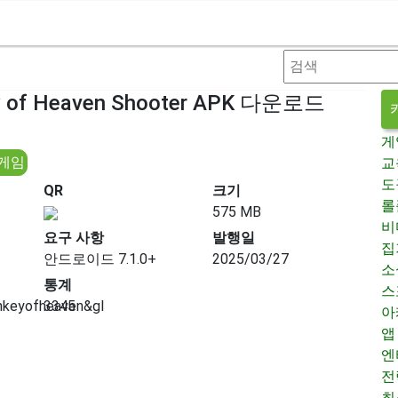
ey of Heaven Shooter APK 다운로드
게
 게임
교
도
QR
크기
롤
575 MB
비
요구 사항
발행일
집
안드로이드 7.1.0+
2025/03/27
소
통계
스
nkeyofheaven&gl
3345
아
앱
엔
전
최