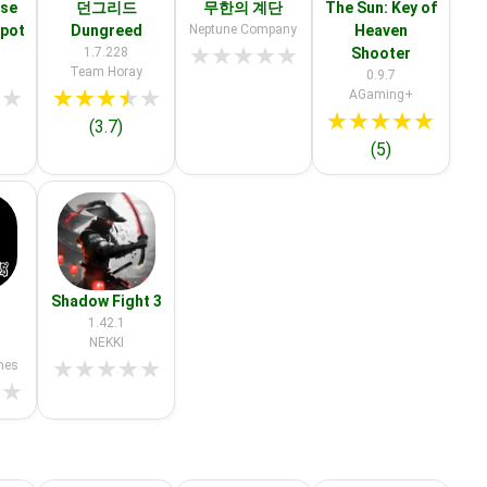
ise
던그리드
무한의 계단
The Sun: Key of
spot
Dungreed
Neptune Company
Heaven
★
★
★
★
★
1.7.228
Shooter
Team Horay
0.9.7
★
★
★
★
★
★
★
AGaming+
★
★
★
★
★
(3.7)
(5)
Shadow Fight 3
1.42.1
NEKKI
★
★
★
★
★
mes
★
★