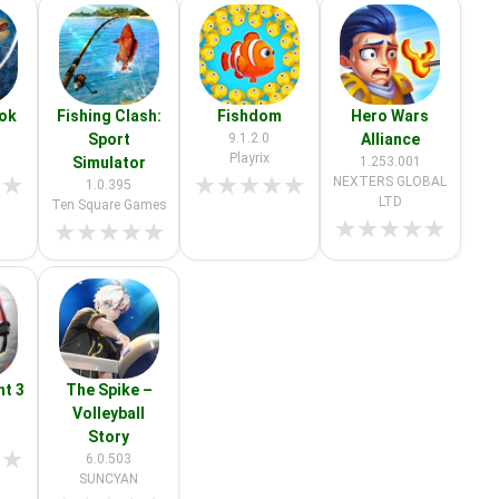
ook
Fishing Clash:
Fishdom
Hero Wars
Sport
9.1.2.0
Alliance
Playrix
Simulator
1.253.001
★
★
★
★
★
★
★
NEXTERS GLOBAL
1.0.395
LTD
Ten Square Games
★
★
★
★
★
★
★
★
★
★
ht 3
The Spike –
Volleyball
Story
★
★
6.0.503
SUNCYAN