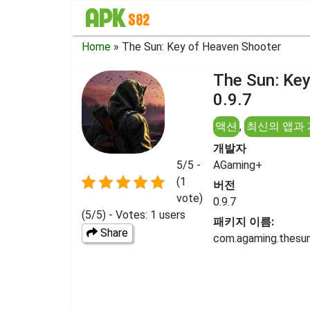
Home
»
The Sun: Key of Heaven Shooter
The Sun: K
0.9.7
액션
,
최신의 앱과
개발자
5/5 -
AGaming+
(1
버전
vote)
0.9.7
(5/5) - Votes: 1 users
패키지 이름:
Share
com.agaming.thesu