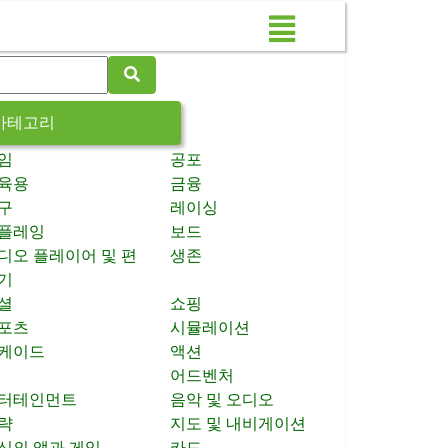
카테고리
임
공포
육용
금융
구
레이싱
플레잉
보드
디오 플레이어 및 편
생존
기
셜
쇼핑
포츠
시뮬레이션
케이드
액션
어드벤처
터테인먼트
음악 및 오디오
략
지도 및 내비게이션
신의 앱과 게임
카드