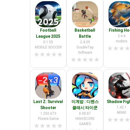
Football
Basketball
Fishing H
League 2025
Battle
2.6.6
mobirix
0.1.55
2.4.39
★
★
★
MOBILE SOCCER
DoubleTap
Software
★
★
★
★
★
★
★
★
★
★
Last Z: Survival
이계밥 : 디펜스
Shadow Fig
Shooter
클래시 타이쿤
1.42.1
NEKKI
1.250.673
0.08.87
★
★
★
Florere Game
HIGHSCORE
GAMES
★
★
★
★
★