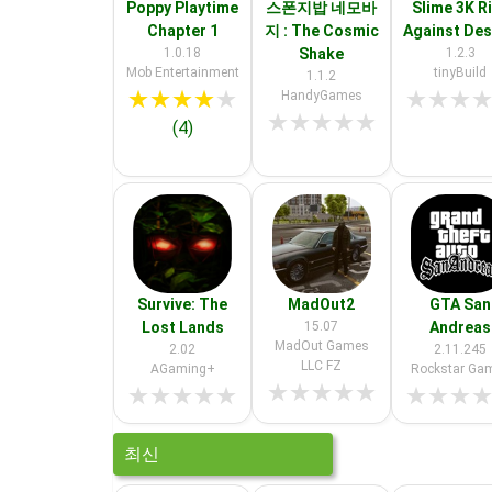
Poppy Playtime
스폰지밥 네모바
Slime 3K R
Chapter 1
지 : The Cosmic
Against De
1.0.18
Shake
1.2.3
Mob Entertainment
tinyBuild
1.1.2
★
★
★
★
★
★
★
★
HandyGames
★
★
★
★
★
(4)
Survive: The
MadOut2
GTA San
Lost Lands
15.07
Andreas
MadOut Games
2.02
2.11.245
LLC FZ
AGaming+
Rockstar Ga
★
★
★
★
★
★
★
★
★
★
★
★
★
최신