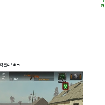
커
다! ☢️🔫